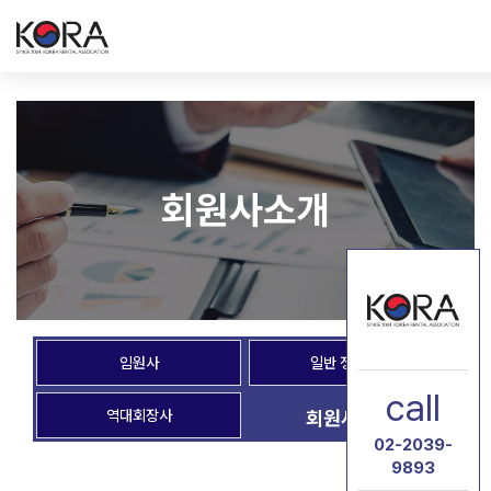
회원사소개
임원사
일반 정회원사
call
역대회장사
회원사 홍보
02-2039-
9893