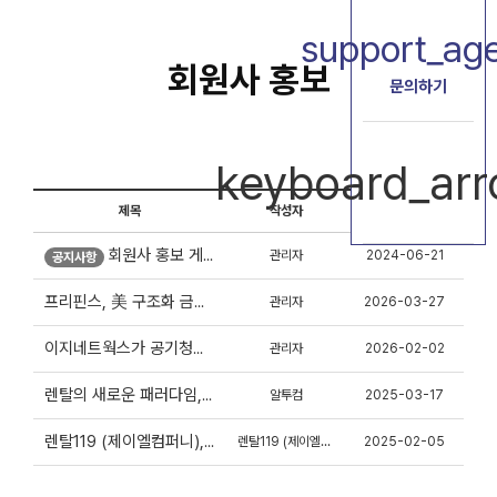
support_ag
회원사 홍보
문의하기
keyboard_ar
제목
작성자
날짜
관리자
2024-06-21
회원사 홍보 게시판 입니다.
공지사항
관리자
2026-03-27
프리핀스, 美 구조화 금융 투자사 ACF 전략적 투자 유치
관리자
2026-02-02
이지네트웍스가 공기청정기 ‘에코버’를 CES ‘AI 전용관’에서 선보인 이유
알투컴
2025-03-17
렌탈의 새로운 패러다임, 알투컴이 시작합니다.
렌탈119 (제이엘컴퍼니)
2025-02-05
렌탈119 (제이엘컴퍼니), 혁신 렌탈 서비스로 미래를 열다