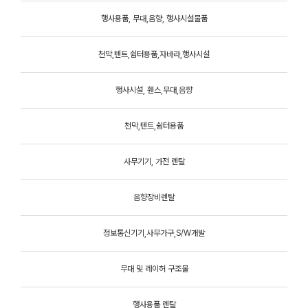
행사용품, 무대,음향, 행사시설물품
박진
천막,텐트,쉼터용품,자바라,행사시설
한징
행사시설, 휀스,무대,음향
김
천막,텐트,쉼터용품
임수
사무기기, 가전 렌탈
음향장비렌탈
정보통신기기,사무가구,S/W개발
무대 및 레이허 구조물
행사용품 렌탈