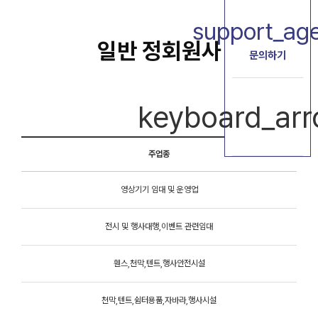
support_ag
일반 정회원사
문의하기
keyboard_ar
주업종
영상기기 임대 및 운영업
전시 및 행사대행,이벤트 관련임대
공환
휀스,천막,텐트,행사안전시설
이현
천막,텐트,쉼터용품,자바라,행사시설
박