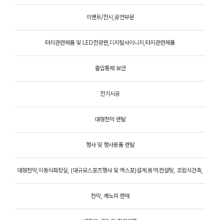
이벤트/전시,공연부문
터치관련제품 및 LED전광판,디지털사이니지,터치관련제품
출입통제 보안
전기시공
대형천막 렌탈
행사 및 행사용품 렌탈
대형천막,이동식화장실, (대규모스포츠행사 및 엑스포)설계.용역.컨설팅, 조립식건축,
천막, 캐노피 판매