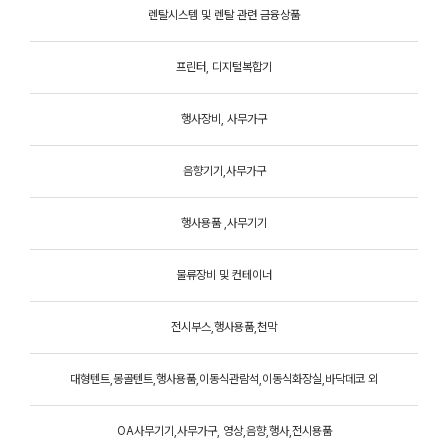
렌탈시스템 및 렌탈 관련 금융상품
프린터, 디지털복합기
행사장비, 사무가구
음향기기,사무가구
행사용품 ,사무기기
물류장비 및 컨테이너
전시부스,행사용품,천막
대형텐트,몽골텐트,행사용품,이동식관람석,이동식화장실,바닥데코 외
OA사무기기,사무가구, 영상,음향,행사,전시용품