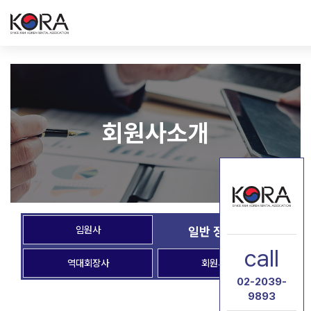
회원사소개
임원사
일반 정회원사
call
역대회장사
회원사 홍보
02-2039-
9893