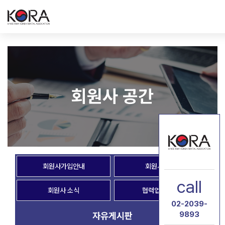
회원사 공간
회원사가입안내
회원사 혜택
call
회원사 소식
협력업체 공간
02-2039-
9893
자유게시판