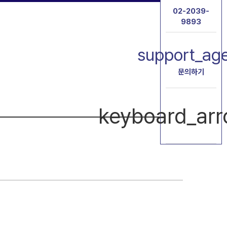
02-2039-
9893
support_ag
문의하기
keyboard_ar